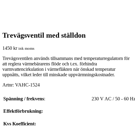
Trevägsventil med ställdon
1450
kr
ink moms
Trevägsventilen används tillsammans med temperaturregulatorn för
att reglera värmebärarens flöde och t.ex. förhindra
varmvattencirkulation i värmefläkten när önskad temperatur
uppnåtts, vilket leder till minskade uppvärmningskostnader.
Artnr: VAHC-1524
Spänning / frekvens
:
230 V AC / 50 - 60 H
Effektförbrukning:
Kvs Koefficient: