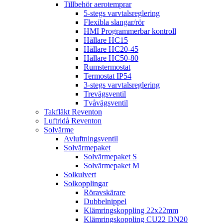
Tillbehör aerotemprar
5-stegs varvtalsreglering
Flexibla slangar/rör
HMI Programmerbar kontroll
Hållare HC15
Hållare HC20-45
Hållare HC50-80
Rumstermostat
Termostat IP54
3-stegs varvtalsreglering
Trevägsventil
Tvåvägsventil
Takfläkt Reventon
Luftridå Reventon
Solvärme
Avluftningsventil
Solvärmepaket
Solvärmepaket S
Solvärmepaket M
Solkulvert
Solkopplingar
Röravskärare
Dubbelnippel
Klämringskoppling 22x22mm
Klämringskoppling CU22 DN20