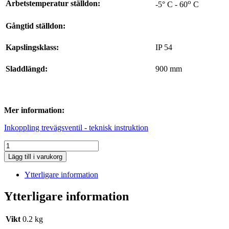
o
Arbetstemperatur ställdon:
-5° C - 60
C
Gångtid ställdon:
Kapslingsklass:
IP 54
Sladdlängd:
900 mm
-
Mer information:
Inkoppling trevägsventil - teknisk instruktion
Trevägsventil
med
Lägg till i varukorg
ställdon
mängd
Ytterligare information
Ytterligare information
Vikt
0.2 kg