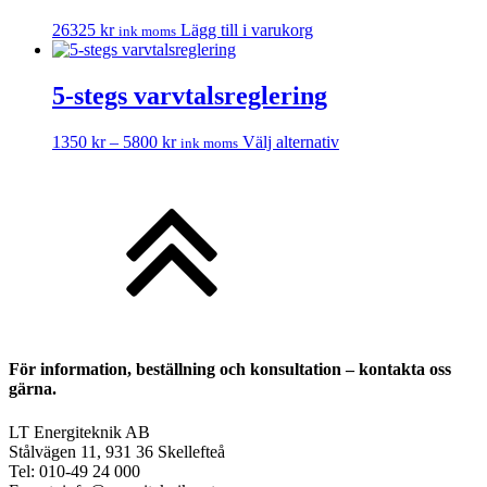
varianter.
26325
kr
Lägg till i varukorg
ink moms
De
olika
alternativen
5‐stegs varvtalsreglering
kan
väljas
på
Prisintervall:
Den
1350
kr
–
5800
kr
Välj alternativ
ink moms
produktsidan
1350 kr
här
till
produkten
5800 kr
har
flera
varianter.
De
olika
alternativen
kan
väljas
på
För information, beställning och konsultation – kontakta oss
produktsidan
gärna.
LT Energiteknik AB
Stålvägen 11, 931 36 Skellefteå
Tel: 010-49 24 000